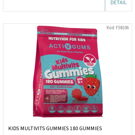
DETAIL
D
O
Kód:
F58106
P
O
R
U
Č
U
J
E
M
E
KHADLAJ
INFINI
KIDS MULTIVITS GUMMIES 180 GUMMIES
EDP