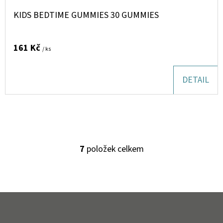
KIDS BEDTIME GUMMIES 30 GUMMIES
161 Kč
/ ks
DETAIL
7
položek celkem
O
V
L
Á
Z
D
Á
A