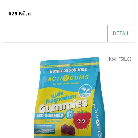
U
100ML
629 Kč
/ ks
350
Kč
DETAIL
Kód:
F58105