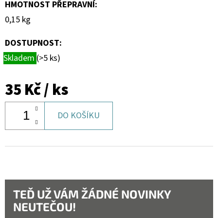
HMOTNOST PŘEPRAVNÍ
:
0,15 kg
DOSTUPNOST:
Skladem
(>5 ks)
35 Kč
/ ks
DO KOŠÍKU
TEĎ UŽ VÁM ŽÁDNÉ NOVINKY
NEUTEČOU!