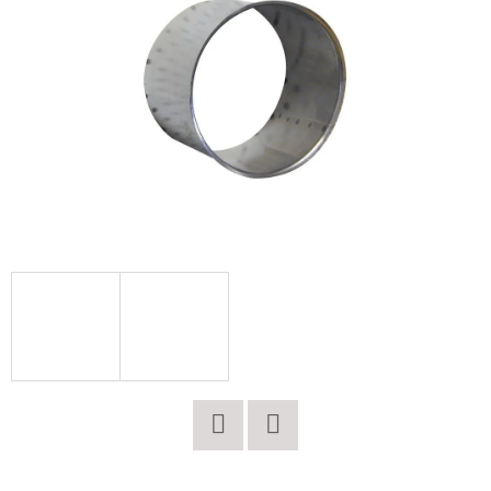
E
T
E
N
A
J
Í
T
?
HLEDAT
Twitter
Facebook