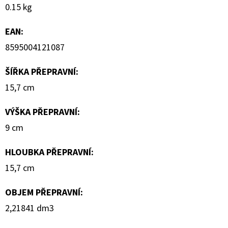
EDP
0.15 kg
U
80ML
EAN
:
1
8595004121087
151
Kč
ŠÍŘKA PŘEPRAVNÍ
:
15,7 cm
VÝŠKA PŘEPRAVNÍ
:
9 cm
HLOUBKA PŘEPRAVNÍ
:
15,7 cm
OBJEM PŘEPRAVNÍ
:
2,21841 dm3