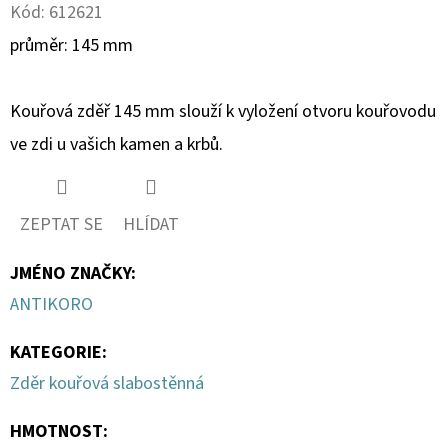
Kód:
612621
D
průměr: 145 mm
O
P
Kouřová zděř 145 mm slouží k vyložení otvoru kouřovodu
O
ve zdi u vašich kamen a krbů.
R
U
Č
ZEPTAT SE
HLÍDAT
U
J
JMÉNO ZNAČKY
:
E
ANTIKORO
M
E
KATEGORIE
:
Zděr kouřová slabostěnná
AFNAN
OUD
HMOTNOST
:
RISING