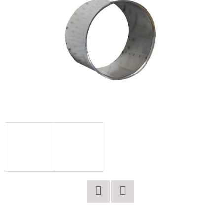
E
T
E
N
A
J
Í
T
?
HLEDAT
Twitter
Facebook