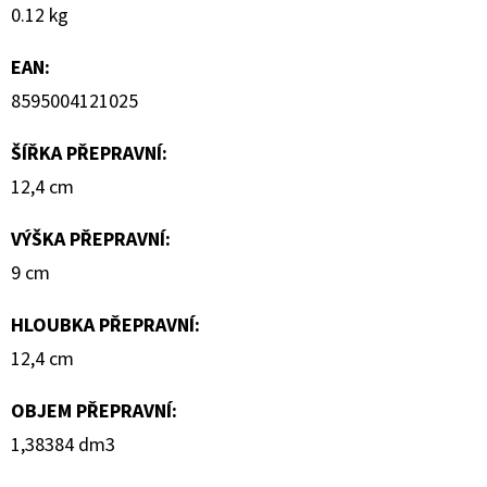
TESTER
0.12 kg
66
Kč
EAN
:
8595004121025
ŠÍŘKA PŘEPRAVNÍ
:
12,4 cm
VÝŠKA PŘEPRAVNÍ
:
9 cm
HLOUBKA PŘEPRAVNÍ
:
12,4 cm
OBJEM PŘEPRAVNÍ
:
1,38384 dm3