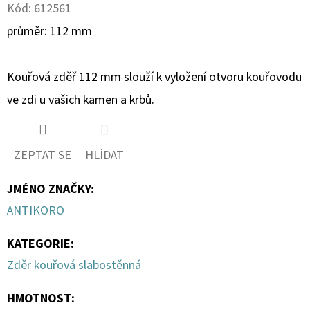
Kód:
612561
D
průměr: 112 mm
O
P
Kouřová zděř 112 mm slouží k vyložení otvoru kouřovodu
O
ve zdi u vašich kamen a krbů.
R
U
Č
ZEPTAT SE
HLÍDAT
U
J
JMÉNO ZNAČKY
:
E
ANTIKORO
M
E
KATEGORIE
:
Zděr kouřová slabostěnná
EAU
JEUNE
HMOTNOST
:
REBELLE,