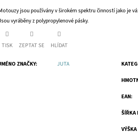
Motouzy jsou používány v širokém spektru činností jako je vá
Jsou vyráběny z polypropylenové pásky.
TISK
ZEPTAT SE
HLÍDAT
JMÉNO ZNAČKY
:
JUTA
KATEG
HMOT
EAN
:
ŠÍŘKA
VÝŠKA