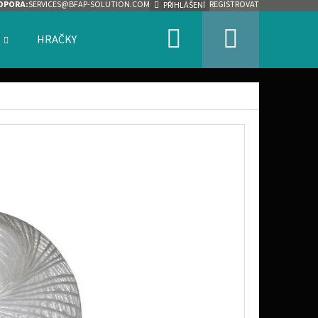
DPORA:
SERVICES@BFAP-SOLUTION.COM
REGISTROVAT
PŘIHLÁŠENÍ
Hledat
Nákupn
HRAČKY
ZNAČKY
košík
Následující