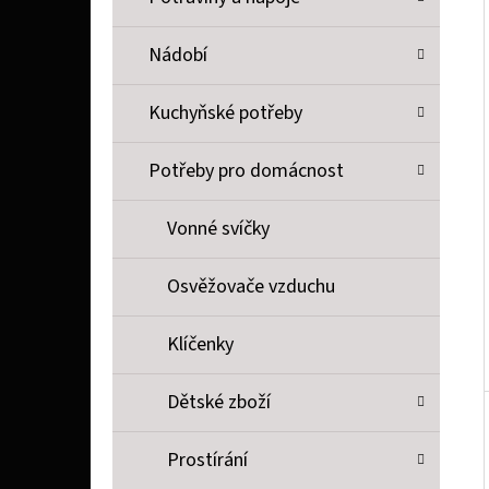
P
A
Nádobí
QUERCETIN KOMPLEX - KVERCETIN,
N
BROMELAIN A VITAMÍN C, 120 KAPSLÍ>
Kuchyňské potřeby
E
517 Kč
L
Potřeby pro domácnost
Vonné svíčky
Osvěžovače vzduchu
Klíčenky
Dětské zboží
Prostírání