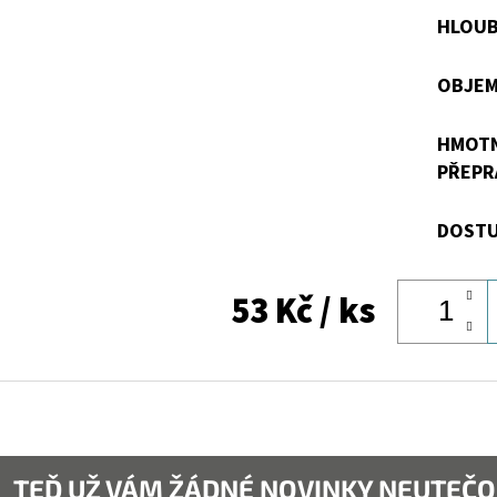
HLOUB
OBJEM
HMOT
PŘEPR
DOSTU
53 Kč
/ ks
TEĎ UŽ VÁM ŽÁDNÉ NOVINKY NEUTEČO