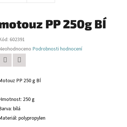
motouz PP 250g BÍ
Kód:
602391
Průměrné
Neohodnoceno
Podrobnosti hodnocení
hodnocení
produktu
Twitter
Facebook
je
Motouz PP 250 g BÍ
0,0
z
Hmotnost: 250 g
5
Barva: bílá
hvězdiček.
Materiál: polypropylen