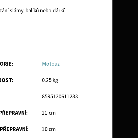
zání slámy, balíků nebo dárků.
ORIE
:
Motouz
NOST
:
0.25 kg
8595120611233
 PŘEPRAVNÍ
:
11 cm
 PŘEPRAVNÍ
:
10 cm