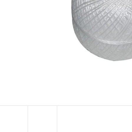
INSTANT WHEY PRO 900G
AVENE SELF-TANNI
899 Kč
318 Kč