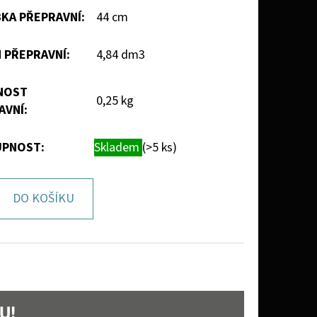
KA PŘEPRAVNÍ
:
44 cm
 PŘEPRAVNÍ
:
4,84 dm3
NOST
0,25 kg
AVNÍ
:
PNOST:
Skladem
(>5 ks)
DO KOŠÍKU
U!