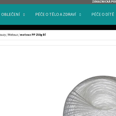
ZÁKAZNICKÁ PO
OBLEČENÍ
PÉČE O TĚLO A ZDRAVÍ
PÉČE O DÍTĚ
O POTŘEBUJETE NAJÍT?
touzy
/
Motouz
/
motouz PP 250g BÍ
HLEDAT
DOPORUČUJEME