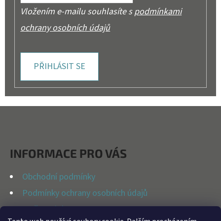
Vložením e-mailu souhlasíte s
podmínkami
ochrany osobních údajů
PŘIHLÁSIT SE
Z
Á
P
INFORMACE PRO VÁS
A
T
Obchodní podmínky
Í
Podmínky ochrany osobních údajů
Možnosti dopravy