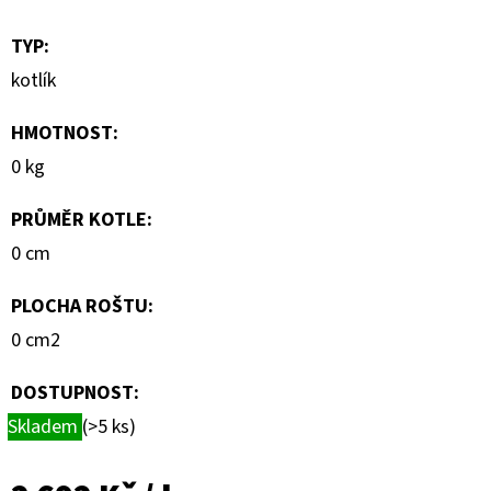
TYP
:
kotlík
HMOTNOST
:
0 kg
PRŮMĚR KOTLE
:
0 cm
PLOCHA ROŠTU
:
0 cm2
DOSTUPNOST:
Skladem
(>5 ks)