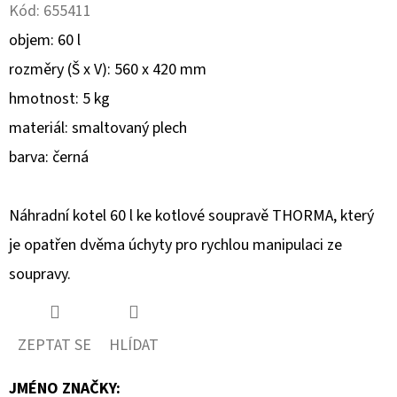
Kód:
655411
D
objem: 60 l
O
rozměry (Š x V): 560 x 420 mm
P
hmotnost: 5 kg
O
materiál: smaltovaný plech
R
U
barva: černá
Č
U
Náhradní kotel 60 l ke kotlové soupravě THORMA, který
J
je opatřen dvěma úchyty pro rychlou manipulaci ze
E
M
soupravy.
E
ZEPTAT SE
HLÍDAT
FRAGLUXE
OBSCURE
JMÉNO ZNAČKY
: