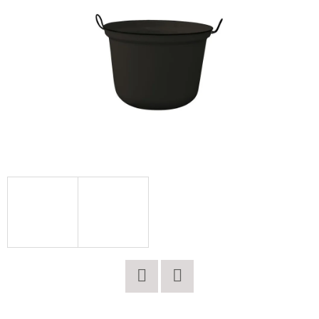
E
T
E
N
A
J
Í
T
?
HLEDAT
Twitter
Facebook