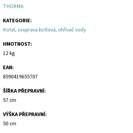
55
THORMA
Kč
KATEGORIE
:
Kotel, souprava kotlová, ohřívač vody
HMOTNOST
:
12 kg
EAN
:
8590419655707
ŠÍŘKA PŘEPRAVNÍ
:
57 cm
VÝŠKA PŘEPRAVNÍ
:
50 cm