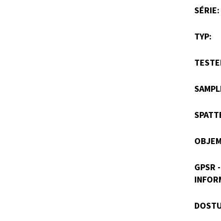
SÉRIE
:
TYP
:
TESTE
SAMPL
SPATT
OBJE
GPSR 
INFOR
DOSTU