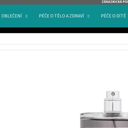
ZÁKAZNICKÁ PO
OBLEČENÍ
PÉČE O TĚLO A ZDRAVÍ
PÉČE O DÍTĚ
O POTŘEBUJETE NAJÍT?
HLEDAT
DOPORUČUJEME