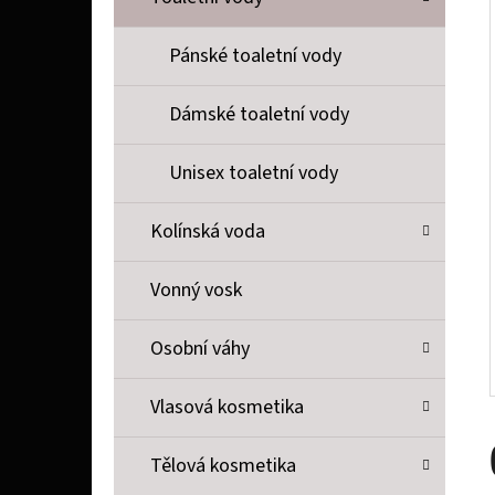
P
A
Pánské toaletní vody
LIQUID DEKANG TOBACCO 10 ML 11 MG
N
154 Kč
Dámské toaletní vody
E
L
Unisex toaletní vody
Kolínská voda
Vonný vosk
Osobní váhy
Vlasová kosmetika
Tělová kosmetika