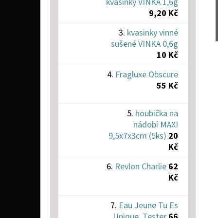
kvasinky VÍNKA 1,6g
9,20 Kč
kvasinky vinné
sušené VINKA 0,6g
10 Kč
Fragluxe Obscure
55 Kč
houbička na
nádobí MAXI
9,5x7x3cm (5ks)
20
Kč
Revlon Charlie
62
Kč
Eau Jeune Tu Es
Unique, Tester
66