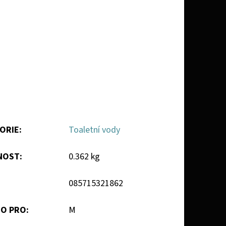
ORIE
:
Toaletní vody
NOST
:
0.362 kg
085715321862
O PRO
:
M