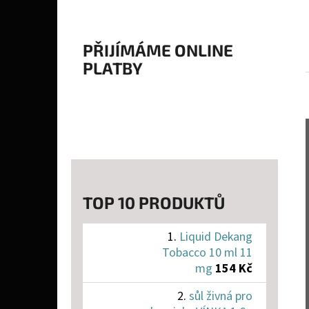
PŘIJÍMÁME ONLINE
PLATBY
TOP 10 PRODUKTŮ
Liquid Dekang
Tobacco 10 ml 11
mg
154 Kč
sůl živná pro