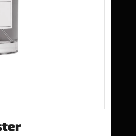
UŠENÉ VINKA 0,6G
ster