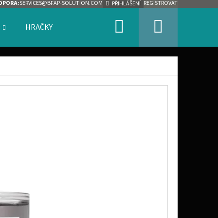
DPORA:
SERVICES@BFAP-SOLUTION.COM
REGISTROVAT
PŘIHLÁŠENÍ
Hledat
Nákupn
HRAČKY
ZNAČKY
košík
Následující