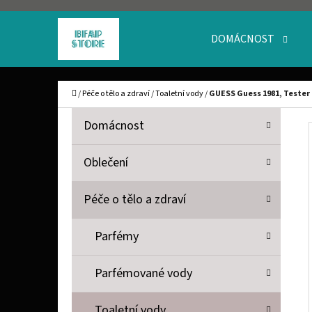
K
Přejít
O
Zpět
Zpět
na
DOMÁCNOST
Š
do
do
obsah
obchodu
obchodu
Í
C
Domů
/
Péče o tělo a zdraví
/
Toaletní vody
/
GUESS Guess 1981, Tester
K
P
K
Přeskočit
Domácnost
A
O
kategorie
T
S
Oblečení
E
T
G
Péče o tělo a zdraví
O
R
R
A
Parfémy
I
N
E
Parfémované vody
N
Í
Toaletní vody