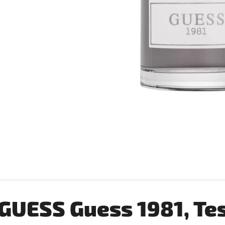
SŮL ŽIVNÁ PRO KVASINKY VÍNKA 1,6G
KVASINKY VINNÉ S
9,20 Kč
10 Kč
GUESS Guess 1981, Te