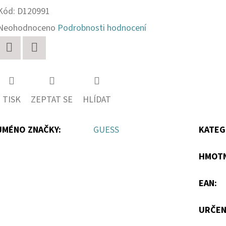
Kód:
D120991
Průměrné
Neohodnoceno
Podrobnosti hodnocení
hodnocení
produktu
Twitter
Facebook
je
0,0
TISK
ZEPTAT SE
HLÍDAT
z
5
JMÉNO ZNAČKY
:
GUESS
KATEG
hvězdiček.
HMOT
EAN
:
URČEN