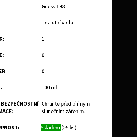
Guess 1981
Toaletní voda
R
:
1
E
:
0
ER
:
0
M
:
100 ml
- BEZPEČNOSTNÍ
Chraňte před přímým
MACE
:
slunečním zářením.
PNOST:
Skladem
(>5 ks)