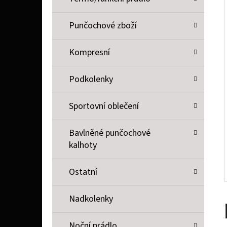
P
A
Punčochové zboží
SOPHIE LA GIRAFE SOPHIE LA GIRAFE, TESTER
N
26 Kč
Kompresní
E
L
Podkolenky
Sportovní oblečení
Bavlněné punčochové
kalhoty
Ostatní
Nadkolenky
Noční prádlo