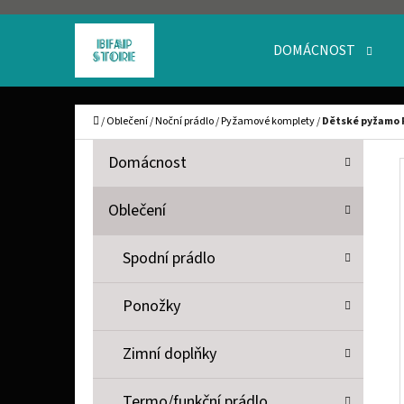
K
Přejít
O
Zpět
Zpět
na
DOMÁCNOST
Š
do
do
obsah
obchodu
obchodu
Í
C
Domů
/
Oblečení
/
Noční prádlo
/
Pyžamové komplety
/
Dětské pyžamo 
K
P
K
Přeskočit
Domácnost
A
O
kategorie
T
S
Oblečení
E
T
G
Spodní prádlo
O
R
R
A
Ponožky
I
N
E
Zimní doplňky
N
Í
Termo/funkční prádlo