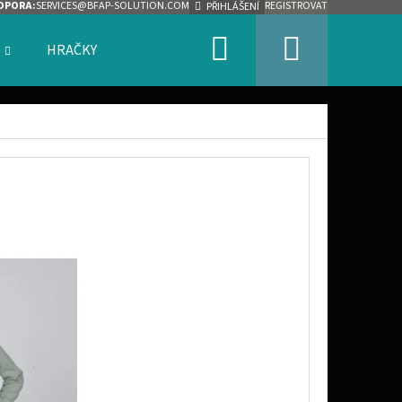
DPORA:
SERVICES@BFAP-SOLUTION.COM
REGISTROVAT
PŘIHLÁŠENÍ
Hledat
Nákupn
HRAČKY
ZNAČKY
košík
Následující