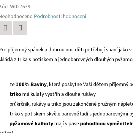
Kód:
W027639
Průměrné
Neohodnoceno
Podrobnosti hodnocení
hodnocení
produktu
Twitter
Facebook
je
Pro příjemný spánek a dobrou noc děti potřebují
spaní jako v
0,0
skládá z trika s potiskem a jednobarevných dlouhých pyžamo
z
5
ze
1
00% Bavlny
, která poskytne Vaši dětem příjemný po
hvězdiček.
triko
má kulatý výstřih a dlouhé rukávy
průkrčník, rukávy a triko jsou zakončené pružným náple
triko
s
potiskem skvěle barevně ladí s jednobarevnými
pyžamové kalhoty
mají v pase
pohodlnou vyměnitel