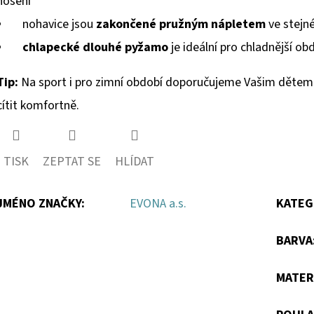
nošení
nohavice jsou
zakončené pružným nápletem
ve stejn
chlapecké dlouhé pyžamo
je ideální pro chladnější o
Tip:
Na sport i pro zimní období doporučujeme Vašim dětem 
cítit komfortně.
TISK
ZEPTAT SE
HLÍDAT
JMÉNO ZNAČKY
:
EVONA a.s.
KATEG
BARVA
MATER