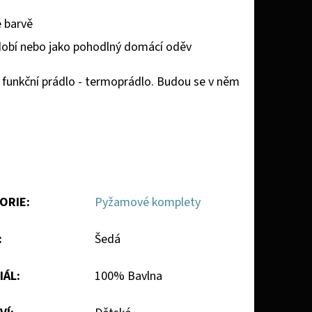
é barvě
bdobí nebo jako pohodlný domácí oděv
funkční prádlo - termoprádlo. Budou se v něm
ORIE
:
Pyžamové komplety
:
Šedá
IÁL
:
100% Bavlna