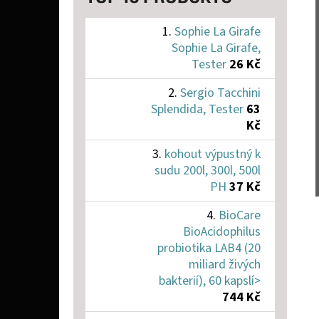
Sophie La Girafe
Sophie La Girafe,
Tester
26 Kč
Sergio Tacchini
Splendida, Tester
63
Kč
kohout výpustný k
sudu 200l, 300l, 500l
PH
37 Kč
BioCare
BioAcidophilus
probiotika LAB4 (20
miliard živých
bakterií), 60 kapslí>
744 Kč