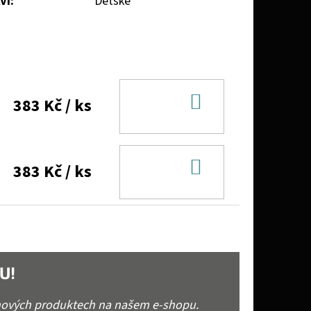
VÍ
:
Dětské
DO
383 Kč
/ ks
KOŠÍKU
DO
383 Kč
/ ks
KOŠÍKU
U!
 nových produktech na našem e-shopu.