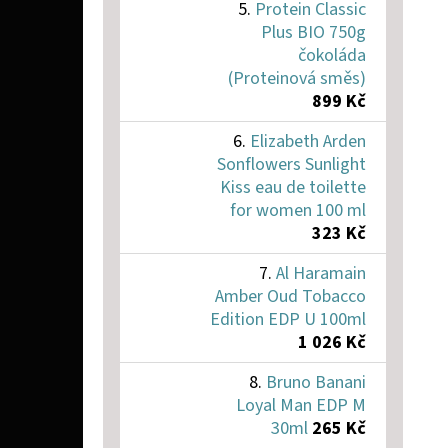
Protein Classic
Plus BIO 750g
čokoláda
(Proteinová směs)
899 Kč
Elizabeth Arden
Sonflowers Sunlight
Kiss eau de toilette
for women 100 ml
323 Kč
Al Haramain
Amber Oud Tobacco
Edition EDP U 100ml
1 026 Kč
Bruno Banani
Loyal Man EDP M
30ml
265 Kč