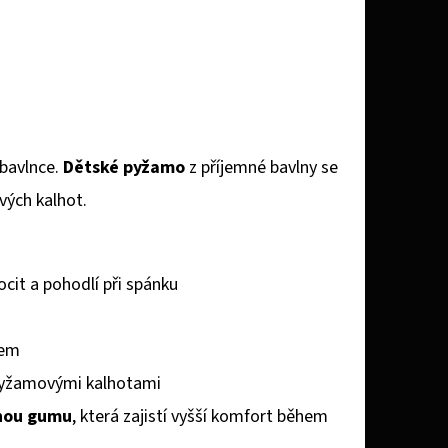
 bavlnce.
Dětské pyžamo
z příjemné bavlny se
vých kalhot.
cit a pohodlí při spánku
tem
 pyžamovými kalhotami
nou gumu
, která zajistí vyšší komfort během