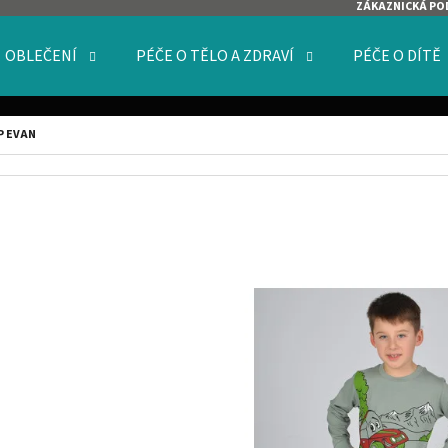
ZÁKAZNICKÁ PO
OBLEČENÍ
PÉČE O TĚLO A ZDRAVÍ
PÉČE O DÍTĚ
O POTŘEBUJETE NAJÍT?
P EVAN
HLEDAT
DOPORUČUJEME