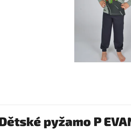
SERGIO TACCHINI SPLENDIDA, TESTER
KOHOUT VÝPUSTNÝ 
PH
63 Kč
37 Kč
Dětské pyžamo P EVA