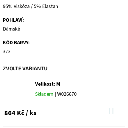
95% Viskóza / 5% Elastan
POHLAVÍ
:
Dámské
KÓD BARVY
:
373
ZVOLTE VARIANTU
Velikost: M
Skladem
| W026670
DO
864 Kč
/ ks
KOŠ