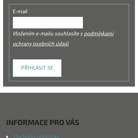
E-mail
Vložením e-mailu souhlasíte s
podmínkami
ochrany osobních údajů
PŘIHLÁSIT SE
Z
Á
P
INFORMACE PRO VÁS
A
Obchodní podmínky