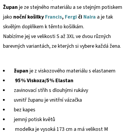
Župan
je ze stejného materiálu a se stejným potiskem
D
jako
noční košilky
Francis
,
Fergi
či
Naira
a je tak
O
skvělým doplňkem k těmto košilkám.
P
O
Nabízíme j
ej
ve velikosti S až 3XL ve dvou různých
R
barevných variantách, ze kterých si vybere každá žena.
U
Č
U
župan
je z viskozového materiálu s elastanem
J
95% Viskoza/5% Elastan
E
M
zavinovací střih s dlouhými rukávy
E
uvnitř županu je vnitřní vázačka
bez kapes
CERAVE
jemný potisk květů
MOISTURIZING
modelka je vysoká 173 cm a má velikost M
LOTION