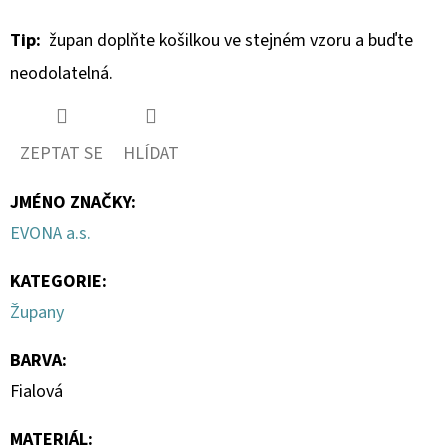
236ML
Tip:
župan doplňte košilkou ve stejném vzoru a buďte
298
Kč
neodolatelná.
ZEPTAT SE
HLÍDAT
JMÉNO ZNAČKY
:
EVONA a.s.
KATEGORIE
:
Župany
BARVA
:
Fialová
MATERIÁL
: