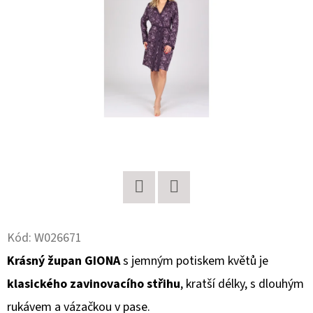
E
T
E
N
A
J
Í
T
?
Twitter
Facebook
Kód:
W026671
Krásný župan
GIONA
s jemným potiskem
květů
je
HLEDAT
klasického zavinovacího střihu
,
kratší délky
, s dlouhým
rukávem a vázačkou v pase.