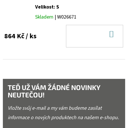
Velikost: S
Skladem
| W026671
DO
864 Kč
/ ks
KOŠ
TEĎ UŽ VÁM ŽÁDNÉ NOVINKY
NEUTEČOU!
Vložte svůj e-mail a my vám budeme zasílat
informace o nových produktech na našem e-shopu.